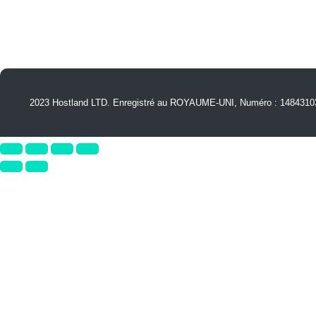
Tél :
+447418310143
2023 Hostland LTD. Enregistré au ROYAUME-UNI, Numéro : 14843103. 