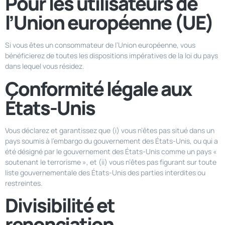
Pour les utilisateurs de
l’Union européenne (UE)
Si vous êtes un consommateur de l’Union européenne, vous
bénéficierez de toutes les dispositions impératives de la loi du pays
dans lequel vous résidez.
Conformité légale aux
États-Unis
Vous déclarez et garantissez que (i) vous n’êtes pas situé dans un
pays soumis à l’embargo du gouvernement des États-Unis, ou qui a
été désigné par le gouvernement des États-Unis comme un pays «
soutenant le terrorisme », et (ii) vous n’êtes pas figurant sur toute
liste gouvernementale des États-Unis des parties interdites ou
restreintes.
Divisibilité et
renonciation