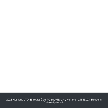
Certificats
FAQ
Contactez-nous
Blog
Politique de confidentialité
Conditions générales de vente
Politique de remboursement
Mentions légales
newsletter
Inscrivez-vous à notre newsletter pour obtenir des informations mises à
jour, et les promotions.
2023 Hostland LTD. Enregistré au ROYAUME-UNI, Numéro : 14843103. Rendons
l'Internet plus sûr.